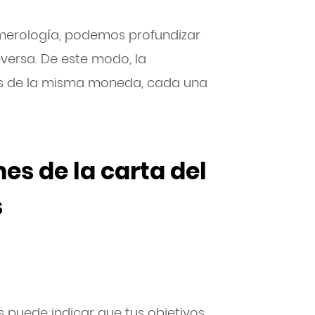
merología, podemos profundizar
versa. De este modo, la
as de la misma moneda, cada una
es de la carta del
s
s puede indicar que tus objetivos