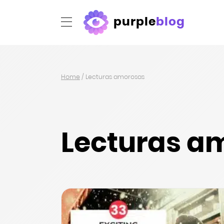
purple
blog
Home
/
Lecturas amorosas
Lecturas a