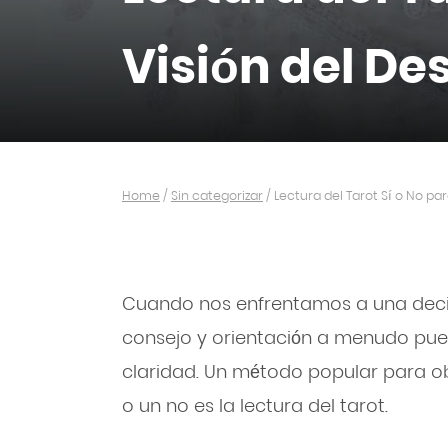
Visión del De
Home
/
Sin categorizar
/
Lectura del Tarot Sí o No pa
Cuando nos enfrentamos a una decisi
consejo y orientación a menudo pu
claridad. Un método popular para ob
o un no es la lectura del tarot.