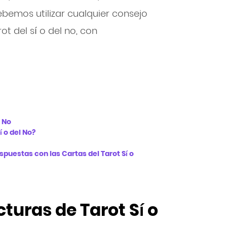
ebemos utilizar cualquier consejo
rot del sí o del no, con
o No
í o del No?
puestas con las Cartas del Tarot Sí o
cturas de Tarot Sí o