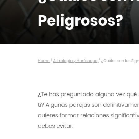
Peligrosos?
Home
/
Astrología y Horóscopo
/
¿Cuáles son los Sig
¿Te has preguntado alguna vez qué 
ti? Algunas parejas son definitivame
quieres formar relaciones significat
debes evitar.